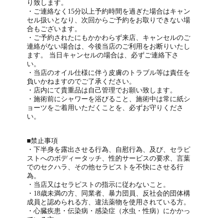
り致します。
・ご連絡なく15分以上予約時間を過ぎた場合はキャン
セル扱いとなり、次回からご予約をお取りできない場
合もございます。
・ご予約されたにもかかわらず来店、キャンセルのご
連絡がない場合は、今後当店のご利用をお断りいたし
ます。 当日キャンセルの場合は、必ずご連絡下さ
い。
・当店のオイル仕様に伴う皮膚のトラブル等は責任を
負いかねますのでご了承ください。
・店内にて貴重品は自己管理でお願い致します。
・施術前にシャワーを浴びること、施術中は常に紙シ
ョーツをご着用いただくことを、必ずお守りくださ
い。
■禁止事項
・下半身を露出させる行為、自慰行為、及び、セラピ
ストへのボディータッチ、性的サービスの要求、言葉
でのセクハラ、その他セラピストを不快にさせる行
為。
・当店又はセラピストの指示に従わないこと。
・18歳未満の方、同業者、暴力団員、反社会的団体構
成員と認められる方、違法薬物を使用されている方。
・心臓疾患・伝染病・感染症（水虫・性病）にかかっ