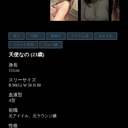
新人
可愛い
愛嬌◎
アイドル系
おすすめ
リピート率高
キャバ嬢
天使なの (23歳)
身長
151cm
スリーサイズ
B.90(G) W.58 H.88
血液型
A型
前職
元アイドル、元ラウンジ嬢
性格