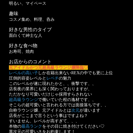
明るい、マイペース
趣味
コスメ集め、料理、呑み
好きな男性のタイプ
面白くて紳士な人
好きな食べ物
お寿司、焼肉
お店からのコメント
元アイドルかつ元超高級ラウンジ嬢降臨♡
レベルの高い子
しか在籍出来ないREXの中でも更に上位
圧倒的容姿レベルと
レベチ
の魅力
このレベルが遂に現れたかと、、衝撃です、、
店長夜の業界にも深く関わっておりますが、
ただかなり可愛いだけじゃ採用すらされない
超高級ラウンジ
で働いていた程の逸材です、、
そこらの超可愛いと言われる方では面接落ちです、、
自称ラウンジ嬢、元アイドルとは
次元
が違います
店長がここまで言うという事はですよね？
すいません、レベルが高すぎて、、、
本物の
最高ランク
をその目に焼き付けてください♡
異次元の可愛いさをお約束します！