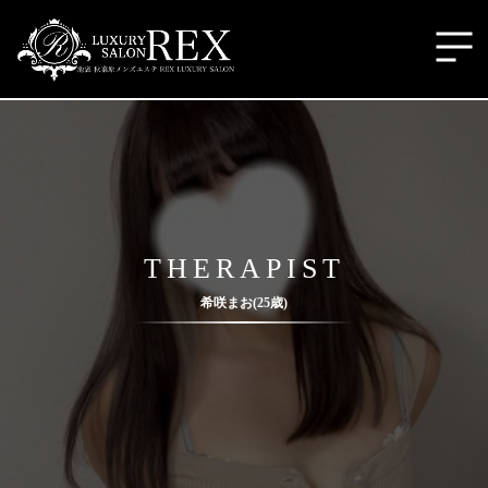
THERAPIST
希咲まお(25歳)