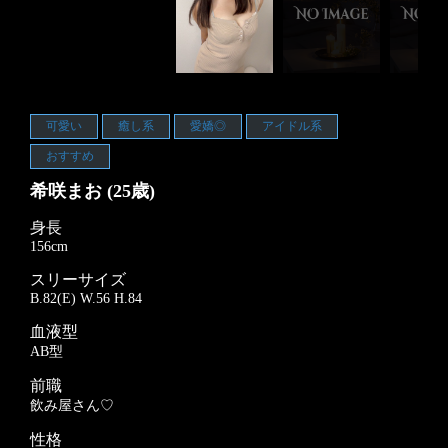
可愛い
癒し系
愛嬌◎
アイドル系
おすすめ
希咲まお (25歳)
身長
156cm
スリーサイズ
B.82(E) W.56 H.84
血液型
AB型
前職
飲み屋さん♡
性格