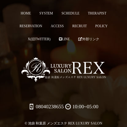
HOME
SYSTEM
SCHEDULE
THERAPIST
RESERVATION
ACCESS
RECRUIT
POLICY
X(旧TWITTER)
LINE
外部リンク
08040238655
10:00~05:00
© 池袋 秋葉原 メンズエステ REX LUXURY SALON